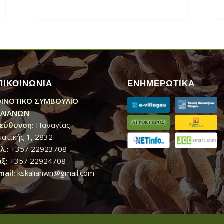
ΠΙΚΟΙΝΩΝΙΑ
ΕΝΗΜΕΡΩΤΙΚΑ
ΟΙΝΟΤΙΚΟ ΣΥΜΒΟΥΛΙΟ
ΑΛΙΑΝΩΝ
εύθυνση:
Παναγίας
ματικής 1, 2832
λ.:
+357 22923708
ξ:
+357 22924708
mail:
kskalianwn@gmail.com