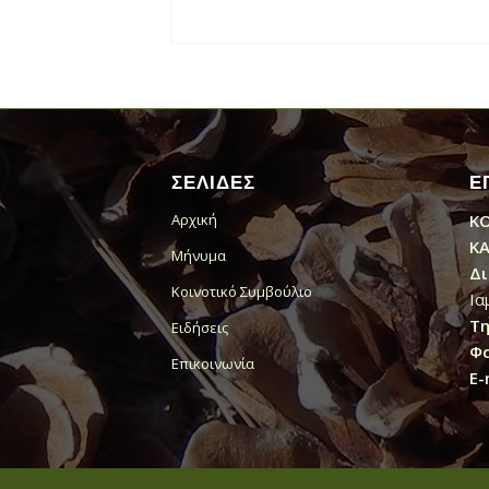
ΣΕΛΙΔΕΣ
Ε
Κ
Αρχική
Κ
Μήνυμα
Δι
Κοινοτικό Συμβούλιο
Ια
Τη
Ειδήσεις
Φα
Επικοινωνία
E-