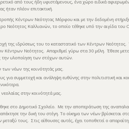
ετικό από τους ήδη υφιστάμενους, ένα χώρο ειδικά αφιερωμένο
ας ήταν πλέον επιτακτική.
ιτροπής Κέντρων Νεότητας Μόρφου και με την δεδομένη στήρι
τρο Νεότητος Καλλιανών, το οποίο τέθηκε υπό την αιγίδα του Ο
αρχή της ιδρύσεως του το καταστατικό των Κέντρων Νεότητος. 
των Κέντρων Νεότητος. Απαριθμεί γύρω στα 30 μέλη. Έθεσε μετ
ς την υλοποίηση των στόχων αυτών.
ν των νέων της κοινότητάς μας.
υς για συμμετοχή και ανάληψη ευθύνης στην πολιτιστική και κ
ενικότερα.
 νεολαίας στην κοινότητά μας.
ήθηκε στο Δημοτικό Σχολείο. Με την αποπεράτωση της αναπαλα
απέκτησε την δική του στέγη. Το οίκημα των νέων βρίσκεται σ
 μεταξύ τους. Στις αίθουσες αυτές, έχει τοποθετεί ο απαραίτη